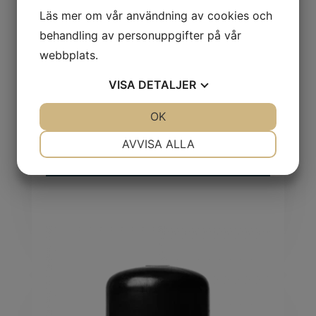
Läs mer om vår användning av cookies och
behandling av personuppgifter på vår
webbplats.
VISA
DETALJER
JA
NEJ
OK
JA
NEJ
NÖDVÄNDIG
INSTÄLLNINGAR
AVVISA ALLA
Mutterskydd HSW
JA
NEJ
JA
NEJ
MARKNADSFÖRING
STATISTIK